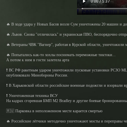
🔥 В ходе удара у Новых Басов возле Сум уничтожены 20 машин и д
🔥 Львов. Снова "отличилась" и украинская ПВО, беспорядочно отпра
🔥 Ветераны ЧВК "Вагнер", работая в Курской области, уничтожили
🔥 Попытались как-то хохлы поснимать переможные тиктоки...
А потом к ним в гости залетела арта
❗️ ВС РФ ракетным ударом уничтожили пусковые установки РСЗО ML
опубликовало Минобороны России.
❗️ В Харьковской области российские военные подожгли и взорвали
❗️ Уничтоженная техника ВСУ
На кадрах сгоревшая БМП M2 Bradley и другие боевые бронированн
🇷🇺 Парковка в неположенном месте карается смертью
🔥 Российские лётчики методично уничтожают мосты и переправы че