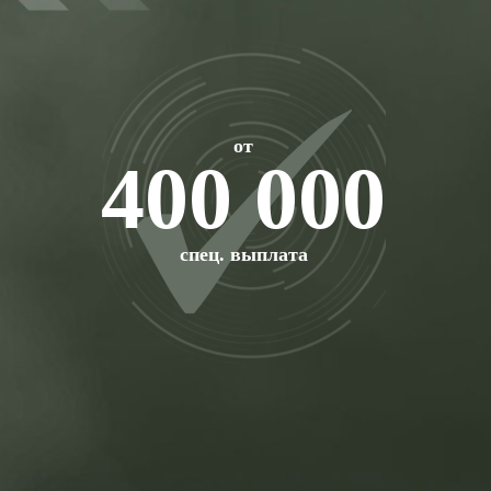
от
400 000
спец. выплата