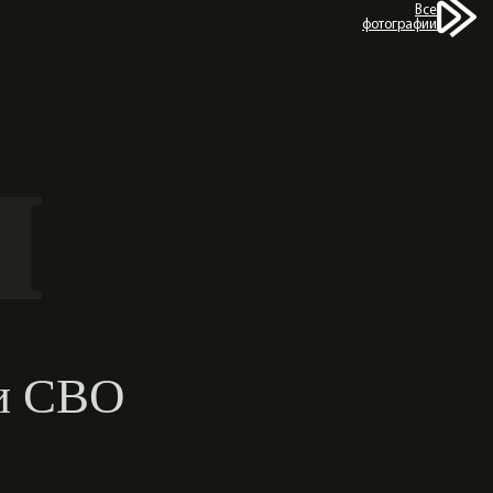
Все
фотографии
и
ии СВО