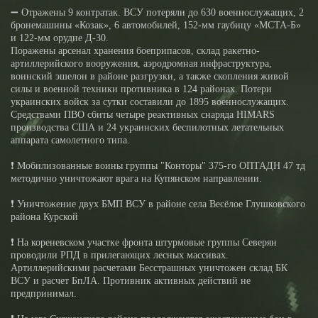
➖ Отражены 9 контратак. ВСУ потеряли до 630 военнослужащих, 2
бронемашины «Козак», 6 автомобилей, 152-мм гаубицу «МСТА-Б»
и 122-мм орудие Д-30.
Поражены арсенал хранения боеприпасов, склад ракетно-
артиллерийского вооружения, аэродромная инфраструктура,
воинский эшелон в районе разгрузки, а также скопления живой
силы и военной техники противника в 124 районах. Потери
украинских войск за сутки составили до 1895 военнослужащих.
Средствами ПВО сбиты четыре реактивных снаряда HIMARS
производства США и 24 украинских беспилотных летательных
аппарата самолетного типа.
❗️ Мобилизованные воины группы "Конторы" 375-го ОПТАДН 47 тд
методично уничтожают врага на Купянском направлении.
❗️ Уничтожение двух БМП ВСУ в районе села Весёлое Глушковского
района Курской
❗️ На кореневском участке фронта штурмовые группы Северян
проводили РПД в прилегающих лесных массивах.
Артиллерийскими расчетами Бесстрашных уничтожен склад БК
ВСУ и расчет БпЛА. Противник активных действий не
предпринимал.