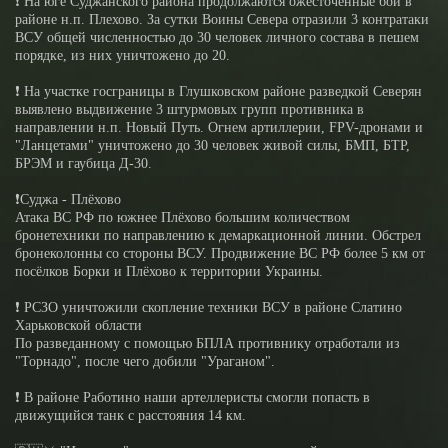
❗️ На юге Суджанского района продолжаются ожесточенные бои в
районе н.п. Плехово. За сутки Воины Севера отразили 3 контратаки
ВСУ общей численностью до 30 человек личного состава в пешем
порядке, из них уничтожено до 20.
❗️ На участке госграницы в Глушковском районе разведкой Северян
выявлено выдвижение 3 штурмовых групп противника в
направлении н.п. Новый Путь. Огнем артиллерии, FPV-дронами и
"Ланцетами" уничтожено до 30 человек живой силы, БМП, БТР,
БРЭМ и гаубица Д-30.
❗️Суджа - Плёхово
Атака ВС РФ по южнее Плёхово большим количеством
бронетехники по направлению к демаркационной линии. Обстрел
бронеколонны со стороны ВСУ. Продвижение ВС РФ более 5 км от
посёлков Борки и Плёхово к территории Украины.
❗️ РСЗО уничтожили скопление техники ВСУ в районе Слатино
Харьковской области
По разведанному с помощью БПЛА противнику отработали из
"Торнадо", после чего добили "Ураганом".
❗️ В районе Работино наши артеллеристы смогли попасть в
движущийся танк с расстояния 14 км.