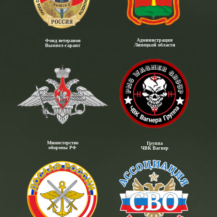
Администрация
Фонд ветеранов
Липецкой области
Вымпел-гарант
Министерство
Группа
обороны РФ
ЧВК Вагнер