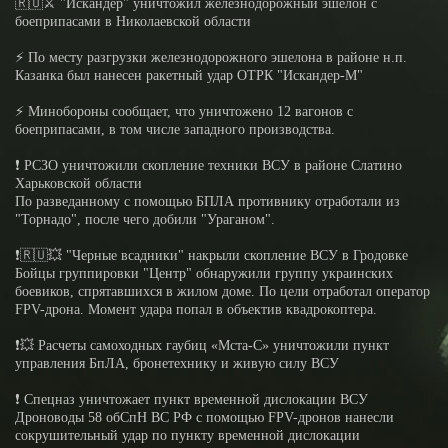
🇷🇺⚔️ "Искандер" уничтожил железнодорожный эшелон с
боеприпасами в Николаевской области
⚡️ По месту разгрузки железнодорожного эшелона в районе н.п.
Казанка был нанесен ракетный удар ОТРК "Искандер-М"
⚡️ Минобороны сообщает, что уничтожено 12 вагонов с
боеприпасами, в том числе западного производства.
❗️ РСЗО уничтожили скопление техники ВСУ в районе Слатино
Харьковской области
По разведанному с помощью БПЛА противнику отработали из
"Торнадо", после чего добили "Ураганом".
❗️🇷🇺💥 "Черные всадники" накрыли скопление ВСУ в Гродовке
Бойцы группировки "Центр" обнаружили группу украинских
боевиков, спрятавшихся в жилом доме. По цели отработал оператор
FPV-дрона. Момент удара попал в объектив квадрокоптера.
❗️💥 Расчеты самоходных гаубиц «Мста-С» уничтожили пункт
управления БпЛА, бронетехнику и живую силу ВСУ
❗️ Спецназ уничтожает пункт временной дислокации ВСУ
Дроноводы 58 обСпН ВС РФ с помощью FPV-дронов нанесли
сокрушительный удар по пункту временной дислокации