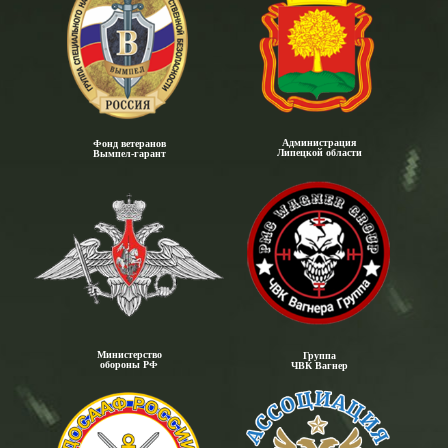
Администрация
Фонд ветеранов
Липецкой области
Вымпел-гарант
Министерство
Группа
обороны РФ
ЧВК Вагнер