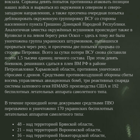
вокзала. Сорваны девять попыток противника атаковать позиции
наших войск и вырваться из окружения в северном и северо-
западном направлениях, а также пресечена очередная попытка
деблокировать окруженную группировку ВСУ со стороны
населенного пункта Гришино Донецкой Народной Республики.
Аналогичная зачистка окружённых всушников происходит также в
Купянске и на левом берегу реки Оскол – здесь к тому же была
уничтожена группа украинских штурмовиков, пытавшихся
прорваться через реку, и пресечены две попытки прорыва со
стороны Петровки. Всего за сутки потери ВСУ снова составили
почти 1,5 тысячи единиц личного состава. При этом девять
боевиков, решивших сдаться в плен ВМ РФ в районе
Петропавловки Харьковской области, противник уничтожил
сбросами с дронов. Средствами противовоздушной обороны сбиты
восемь управляемых авиационных бомб, три реактивных снаряда
системы залпового огня HIMARS производства США и 192
беспилотных летательных аппарата самолетного типа.
В течение прошедшей ночи дежурными средствами ПВО
перехвачено и уничтожено 170 украинских беспилотных
летательных аппаратов самолетного типа:
48 – над территорией Брянской области,
21 – над территорией Воронежской области,
16 – над территорией Нижегородской области,