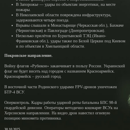
В Запорожье — удары по объектам энергетики, на месте
пожары.
В Николаевской области повреждена инфраструктура,
задерживаются четыре поезда.
Взрывы слышали в Монастырище (Черкасская обл.), Бахмаче
(Черниговская) и Павлограде (Днепропетровская).
Несколько прилётов по Бурштынской ТЭЦ (Ивано-
Франковская обл.), удары также по Белой Церкви под Киевом
и по объектам в Хмельницкой области.
Покровское направление.
Войну флагов «Рубикон» заканчивает в пользу России. Украинский
флаг не будет висеть над городом с названием Красноармейск.
Красноармейск – русский город.
В восточной части Родинского ударами FPV-дронов уничтожен
БТР-4 ВСУ.
Оперконтроль. Кадры работы ударной роты батальона БПС 98-й
гвардейской дивизии. Операторы методично кошмарят ВСУк на
Херсонском направлении. На видео дрон навестил огневую
позицию миномета противника.
30.10.2025