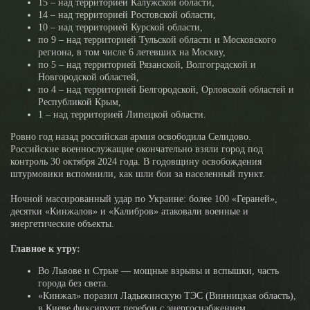
15 – над территорией Калужской области,
14 – над территорией Ростовской области,
10 – над территорией Курской области,
по 9 – над территорией Тульской области и Московского
региона, в том числе 6 летевших на Москву,
по 5 – над территорией Рязанской, Волгоградской и
Новгородской областей,
по 4 – над территорией Белгородской, Орловской областей и
Республикой Крым,
1 – над территорией Липецкой области.
Ровно год назад российская армия освободила Селидово.
Российские военнослужащие окончательно взяли город под
контроль 30 октября 2024 года. В годовщину освобождения
штурмовики вспомнили, как шли бои за населенный пункт.
Ночной массированный удар по Украине: более 100 «Гераней»,
десятки «Кинжалов» и «Калибров» атаковали военные и
энергетические объекты.
Главное к утру:
Во Львове и Стрые — мощные взрывы и вспышки, часть
города без света.
«Кинжал» поразил Ладыжинскую ТЭС (Винницкая область),
в Киеве фиксируют перебои с энергоснабжением.