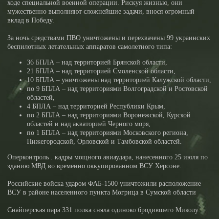
ходе специальной военной операции. Рискуя жизнью, они
мужественно выполняют сложнейшие задачи, внося огромный
вклад в Победу.
За ночь средствами ПВО уничтожены и перехвачены 99 украинских
беспилотных летательных аппаратов самолетного типа:
36 БПЛА – над территорией Брянской области,
21 БПЛА – над территорией Смоленской области,
10 БПЛА – уничтожены над территорией Калужской области,
по 9 БПЛА – над территориями Волгоградской и Ростовской
областей,
4 БПЛА – над территорией Республики Крым,
по 2 БПЛА – над территориями Воронежской, Курской
областей и над акваторией Черного моря,
по 1 БПЛА – над территориями Московского региона,
Нижегородской, Орловской и Тамбовской областей.
Оперконтроль . кадры мощного авиаудара, нанесенного 25 июля по
зданию МВД во временно оккупированном ВСУ Херсоне.
Российские войска ударом ФАБ-1500 уничтожили расположение
ВСУ в районе населенного пункта Могрица в Сумской области
Снайперская пара 331 полка сняла одиноко бродившего Миколу