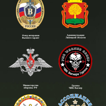
Администрация
Фонд ветеранов
Липецкой области
Вымпел-гарант
Министерство
Группа
обороны РФ
ЧВК Вагнер