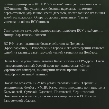
Бойцы группировки ЦЕНТР "сбросами" зачищают лесополосы от
ВСУшников. Два украинских боевика надеялись незаметно
переместиться, укрывшись среди деревьев, но тепловизор их лишил
такой возможности. Оператор дрона с позывным "Титан"
уничтожил обоих ВСУшников.
Уничтожение двух роботизированных платформ ВСУ в районе н.п.
Липцы Харьковской области
ВС РФ начали активные боевые действия за Покровск
(Красноармейск). Освобождение города и его агломерации является
одной из главных задач текущей летней кампании на Донбассе.
Наши бойцы установили автомат Калашникова на FPV-дрон. Такой
импровизированный боевой дрон применяется для сбития
украинских коптеров, ликвидации пехоты противника и
легкобронированной техники.
Ночью по объектам ВСУ без устали работали наши "Герани" и
авиационные бомбы с УМПК. Качественно прошлись по нацистам в
Харьковской, Сумской, Одесской, Полтавской, Черниговской,
Николаевской областях, а также в оккупированной ВСУ части
Запорожской области.