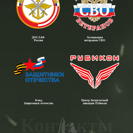
ДОСААФ
Ассоциация
России
ветеранов СВО
Фонд
Центр беспилотной
Защитники отечества
авиации Рубикон
Контакты