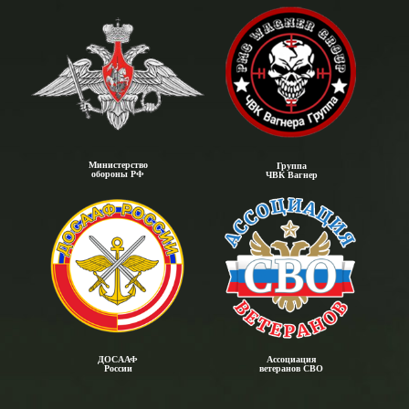
Министерство
Группа
обороны РФ
ЧВК Вагнер
ДОСААФ
Ассоциация
России
ветеранов СВО