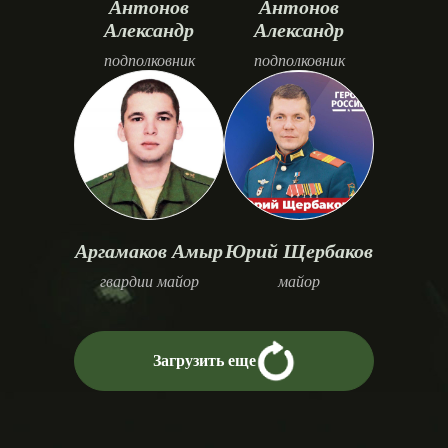
Антонов
Антонов
Александр
Александр
подполковник
подполковник
Аргамаков Амыр
Юрий Щербаков
гвардии майор
майор
Загрузить еще