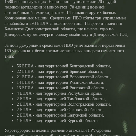
1580 военнослужащих. Наши воины уничтожили 20 орудий
полевой артиллерии и минометов, 70 единиц военной
автомобильной техники, а также 14 танков и других боевых
бронированных машин. Средствами ПВО сбиты три управляемые
авиабомбы и 293 БПЛА самолетного типа. На фото и видео н.п.
Каменское Днепропетровской области, где нанесен удар по
Днепровскому металлургическому комбинату и Днепровской ТЭЦ.
За ночь дежурными средствами ПВО уничтожены и перехвачены
139 украинских беспилотных летательных аппарата самолетного
типа:
56 БПЛА - над территорией Белгородской области,
22 БПЛА - над территорией Брянской области,
21 БПЛА - над территорией Воронежской области,
14 БПЛА - над территорией Рязанской области,
13 БПЛА - над территорией Ростовской области,
4 БПЛА - над территорией Республики Крым,
2 БПЛА - над территорией Тамбовской области,
2 БПЛА - над территорией Волгоградской области,
2 БПЛА - над территорией Орловской области,
2 БПЛА - над территорией Калужской области,
1 БПЛА - над территорией Курской области.
Укротеррористы целенаправленно атаковали FPV-дроном
движущийся гражданский автомобиль в селе Новые Юрковичи