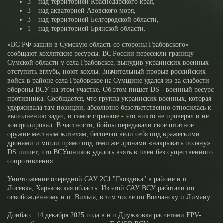
3 – над территорией Краснодарского края,
3 – над акваторией Азовского моря,
3 – над территорией Белгородской области,
1 – над территорией Брянской области.
«ВС РФ зашли в Сумскую область со стороны Грабовского» -
сообщают хохлятские ресурсы. ВС России пересекли границу
Сумской области у села Грабовское, вынудив украинских военных
отступить вглубь, ноют хохлы. Значительный прорыв российских
войск в районе села Грабовское на Сумщине удался из-за слабости
обороны ВСУ на этом участке. Об этом пишет DS - военный ресурс
противника. Сообщается, что группа украинских военных, которая
удерживала там позиции, абсолютно безответственно относилась к
выполнению задач, и самое странное - это никто не проверял и не
контролировал. В частности, бойцы передавали своё штатное
оружие местным жителям, беспечно вели себя под вражескими
дронами и могли прямо под теми же дронами «накрывать поляну».
DS пишет, что ВСУшников удалось взять в плен без существенного
сопротивления.
Уничтожение очередной САУ 2С1 "Гвоздика" в районе н.п.
Лосевка, Харьковская область. Из этой САУ ВСУ работали по
освобождённому н.п. Вильча, в том числе по Волчанску и Лиману.
Донбасс. 14 декабря 2025 года в н.п Дружковка расчётами FPV-