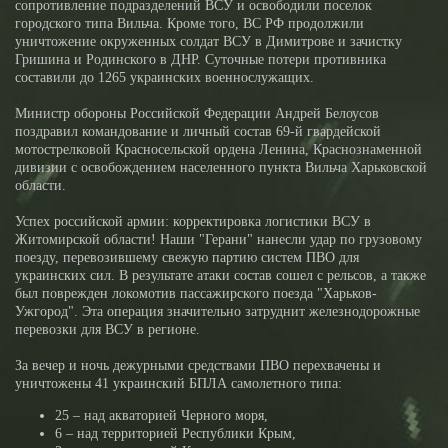
сопротивление подразделений ВСУ и освободили поселок
городского типа Вильча. Кроме того, ВС РФ продолжили
уничтожение окруженных солдат ВСУ в Димитрове и зачистку
Гришина и Родинского в ДНР. Суточные потери противника
составили до 1265 украинских военнослужащих.
Министр обороны Российской Федерации Андрей Белоусов
поздравил командование и личный состав 69-й гвардейской
мотострелковой Красносельской ордена Ленина, Краснознаменной
дивизии с освобождением населенного пункта Вильча Харьковской
области.
Успех российской армии: корректировка логистики ВСУ в
Житомирской области! Наши "Герани" нанесли удар по грузовому
поезду, перевозившему свежую партию систем ПВО для
украинских сил. В результате атаки состав сошел с рельсов, а также
был поврежден локомотив пассажирского поезда "Харьков-
Ужгород". Эта операция значительно затруднит железнодорожные
перевозки для ВСУ в регионе.
За вечер и ночь дежурными средствами ПВО перехвачены и
уничтожены 41 украинский БПЛА самолетного типа:
25 – над акваторией Черного моря,
6 – над территорией Республики Крым,