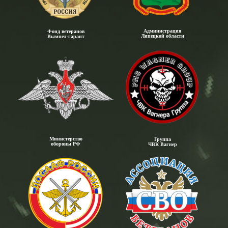
Администрация
Фонд ветеранов
Липецкой области
Вымпел-гарант
Министерство
Группа
обороны РФ
ЧВК Вагнер