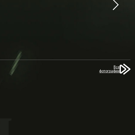
Все
фотографии
и