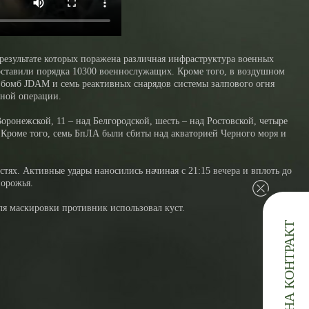
результате которых поражена различная инфраструктура военных
оставили порядка 10300 военнослужащих. Кроме того, в воздушном
омб JDAM и семь реактивных снарядов системы залпового огня
нной операции.
онежской, 11 – над Белгородской, шесть – над Ростовской, четыре
х.Кроме того, семь БпЛА были сбиты над акваторией Черного моря и
ях. Активные удары наносились начиная с 21:15 вечера и вплоть до
порожья.
ля маскировки противник использовал куст.
ЗАЯВКА НА КОНТРАКТ