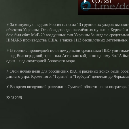
⚡️ За минувшую неделю Россия нанесла 13 групповых ударов высоко
объектов Украины. Освобождено два населённых пункта в Курской и
бою был сбит МиГ-29 воздушных сил Украины.За неделю средствам
HIMARS производства США, а также 1113 беспилотных летательных а
⚡️ В течение прошедшей ночи дежурными средствами ПВО уничтожено 
– над Волгоградской, три – над Астраханской, и по одному БпЛА бы
один – над акваторией Азовского моря.
⚡️ Этой ночью цели для российских ВКС и ракетных войск были обоз
раннего утра. Кроме того, "Герани" и "Герберы" долетели до Черка
⚡️ Во время воздушной разведки в Сумской области наши операторы 
22.03.2025