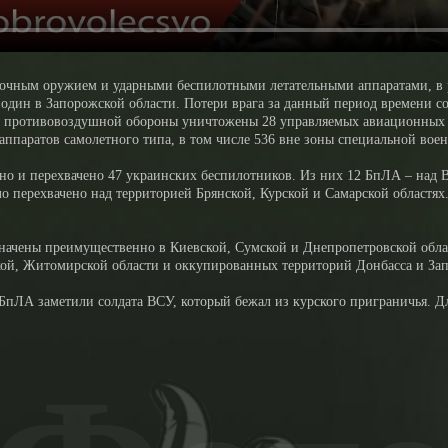
точным оружием и ударными беспилотными летательными аппаратами, в 
 один в Запорожской области. Потери врага за данный период времени с
и противовоздушной обороны уничтожены 28 управляемых авиационных б
ппаратов самолетного типа, в том числе 536 вне зоны специальной вое
и перехвачено 47 украинских беспилотников. Из них 12 БпЛА – над Вор
ло перехвачено над территорией Брянской, Курской и Самарской областя
начены преимущественно в Киевской, Сумской и Днепропетровской област
сской, Житомирской области и оккупированных территорий Донбасса и За
БпЛА заметили солдата ВСУ, который бежал из курского приграничья. Д