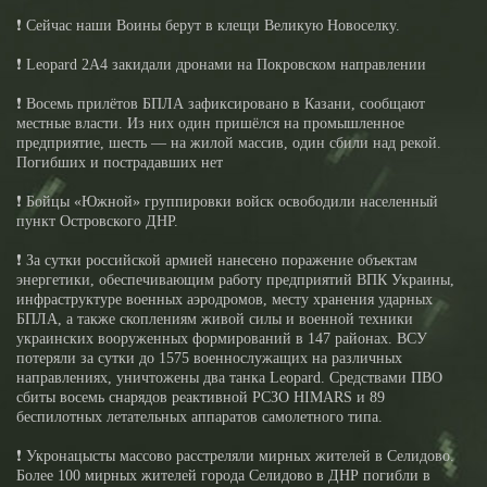
❗️ Сейчас наши Воины берут в клещи Великую Новоселку.
❗️ Leopard 2A4 закидали дронами на Покровском направлении
❗️ Восемь прилётов БПЛА зафиксировано в Казани, сообщают
местные власти. Из них один пришёлся на промышленное
предприятие, шесть — на жилой массив, один сбили над рекой.
Погибших и пострадавших нет
❗️ Бойцы «Южной» группировки войск освободили населенный
пункт Островского ДНР.
❗️ За сутки российской армией нанесено поражение объектам
энергетики, обеспечивающим работу предприятий ВПК Украины,
инфраструктуре военных аэродромов, месту хранения ударных
БПЛА, а также скоплениям живой силы и военной техники
украинских вооруженных формирований в 147 районах. ВСУ
потеряли за сутки до 1575 военнослужащих на различных
направлениях, уничтожены два танка Leopard. Средствами ПВО
сбиты восемь снарядов реактивной РСЗО HIMARS и 89
беспилотных летательных аппаратов самолетного типа.
❗️ Укронацысты массово расстреляли мирных жителей в Селидово.
Более 100 мирных жителей города Селидово в ДНР погибли в