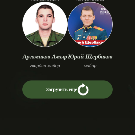
Аргамаков Амыр
Юрий Щербаков
гвардии майор
майор
Загрузить еще