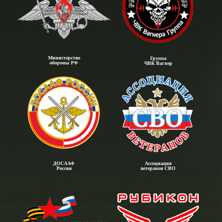
Министерство
Группа
обороны РФ
ЧВК Вагнер
ДОСААФ
Ассоциация
России
ветеранов СВО