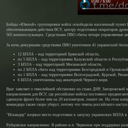
Бойцы «Южной» группировки войск освободили населенный пункт П
обеспечивающим действия ВСУ, центру подготовки операторов дрон
565 военнослужащих. Средствами ПВО сбиты четыре управляемые а
За ночь дежурными средствами ПВО уничтожен 41 украинский беспи
12 БПЛА – над территорией Брянской области,
по 5 БПЛА – над территориями Калужской области и Республи
3 БПЛА – над территорией Московской области,
по 2 БПЛА сбито над территориями Белгородской и Орловской
по 1 БПЛА – над территориями Волгоградской, Курской, Рязанс
6 БПЛА уничтожены над акваторией Черного моря.
Враг заявляет о тяжелейшей обстановке на стыке ДНР, Запорожской 
направлением для ВСУ, где российские войска постоянно продвигаю
сдвинули фронт более чем на 20 километров, пишет он. На этом напр
командира также скоро уберут, потому что темпы российского наступ
"Искандер" взорвал место подготовки к запуску украинских БПЛА в
Рубцовское направление. В районе н.п. Червоное при поддержке ра