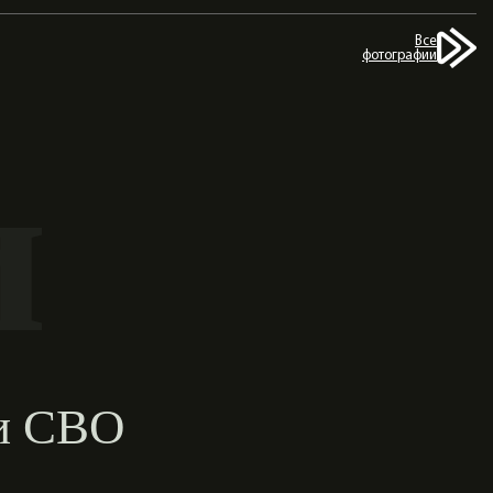
Все
фотографии
и
ии СВО