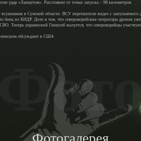
ен удар «Ланцетом». Расстояние от точки запуска – 98 километров.
сушников в Сумской области. ВСУ перехватили видео с запускаемого д
это боец из КНДР. Дело в том, что северокорейские операторы дронов у
 СВО. Теперь украинский Генштаб жалуется, что северокорейцы участвуют
с Зеленским обсуждают в США
Фот
Фотогалерея