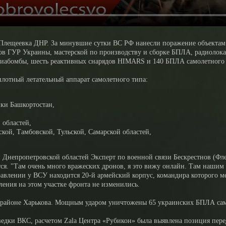
лещеевка ДНР. За минувшие сутки ВС РФ нанесли поражение объектам
ов ГУР Украины, мастерской по производству и сборке БПЛА, радиоло
виабомбы, шесть реактивных снарядов HIMARS и 140 БПЛА самолетного 
лотный летательный аппарат самолетного типа:
ки Башкортостан,
 областей,
кой, Тамбовской, Тульской, Самарской областей,
и Днепропетровской областей Эксперт по военной связи Бескрестнов (Фл
тся. "Там очень много вражеских дронов, я это вижу онлайн. Там наши
авлении у ВСУ находится 20-й армейский корпус, командира которого ме
ления на этом участке фронта не изменились.
 районе Харькова. Мощным ударом уничтожены 65 украинских БПЛА самол
зведки ВКС, расчетом Zala Центра «Рубикон» была выявлена позиция пе