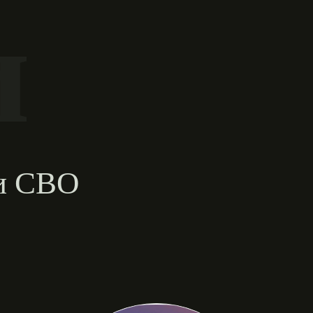
и
ии СВО