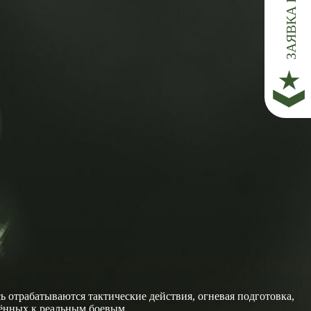
о
 отрабатываются тактические действия, огневая подготовка,
жённых к реальным боевым