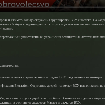
оля и сжимать кольцо окружения группировки ВСУ с востока. На кадра
жение бойцов координируется с воздуха подсказками местоположения п
4 здания.
ерехвачены и уничтожены 85 украинских беспилотных летательных аппа
Башкортостан,
тожена техника и артиллерийское орудие ВСУ следовавшие на позицию.
икация Extraction. Отсутствие дверей позволяет ВСУ вываливаться из п
PV-дрона заметил движущийся автомобиль. В машине находились мирные
елением, в отличие от людоедов Мадяра и расчетов ВСУ.