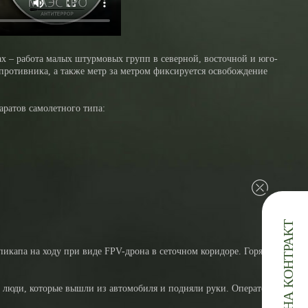
х – работа малых штурмовых групп в северной, восточной и юго-
ротивника, а также метр за метром фиксируется освобождение
ратов самолетного типа:
ЗАЯВКА НА КОНТРАКТ
икапа на ходу при виде FPV-дрона в сеточном коридоре. Горят такие
 люди, которые вышли из автомобиля и подняли руки. Оператор