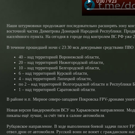
Наши штурмовики продолжают последовательно расширять зону контр
восточной частях Димитрова Донецкой Народной Республики. Продви
населённого пункта. На сегодня в городе под контролем ВС РФ уже 2
В течение прошедшей ночи с 23:30 мск дежурными средствами ПВО п
40 – над территорией Воронежской области,
20 – над территорией Нижегородской области,
10 – над территорией Белгородской области,
6 – над территорией Курской области,
4 – над территорией Липецкой области,
по 2 – над территорией Волгоградской области и Республики 
1 – над территорией Саратовской области.
В районе н.п. Мирное северо-западнее Покровска FPV-дронами унич
Новая версия бандеромобиля ВСУ на Харьковском направлении. Модиф
пикапы ещё лучше, за счёт тяги в салоне автомобиля.
Рубцовское направление. В ходе выполнения боевой задачи пилот F
отвел дрон от автомобиля. Русский воин не воюет с гражданским нас