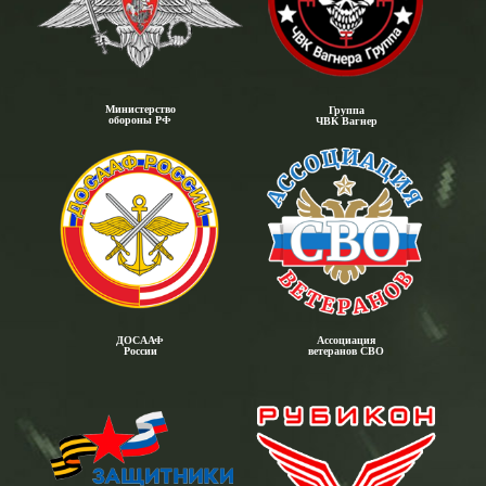
Министерство
Группа
обороны РФ
ЧВК Вагнер
ДОСААФ
Ассоциация
России
ветеранов СВО