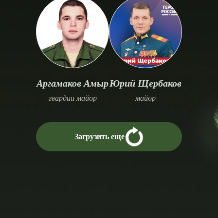
Аргамаков Амыр
Юрий Щербаков
гвардии майор
майор
Загрузить еще