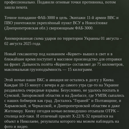
профессионально. Подавили огневые точки противника, потом
зашла пехота.
Точное попадание ФАБ-3000 в цель. Экипажи 11-й армии ВВС и
ПВО уничтожили укреплённый пункт ВСУ в Новосёловке
(Днепропетровская обл.) сверхмощным ФАБ-3000.
Анимированная схема ударов по территории Украины 01 августа –
02 августа 2025 года.
Новый гексакоптер под названием «Корвет» вышел в свет и в
ближайшее время поступит в массовое производство для отправки
на фронт. Дальность полёта «Корвета» составляет до 75 километров,
максимальная грузоподъёмность — 15 килограмм.
Этой ночью наши ВКС и авиация не остались в долгу у Киева.
Каждые 10-15 минут с вечера и до самого утра где-то на Украине
раздавались очередные взрывы. Безусловно, не удалось поспать в
Сумской, Запорожской областях и на Донбассе, где УМПК сыпались
с наших бобмеров как град. Досталось "Гераней" и Полтавщине, и
Харьковской, и Черкасской, и Днепропетровской областям и даже
Житомиру. Киеву сегодня ночью великодушно отсыпали ОТРК –
столица всё-таки. И отличный прилёт Х-22/Х-32 пришёлся на
объект в Николаеве, результаты которого мы можем наблюдать на
фото и видео.