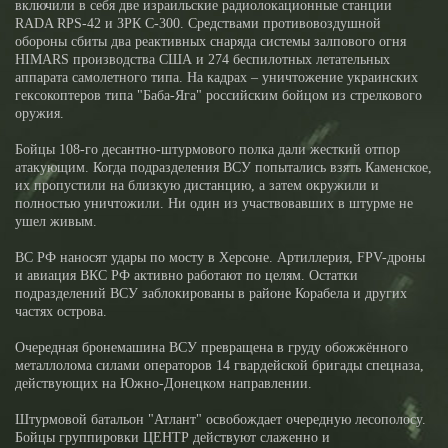
включили в себя две израильские радиолокационные станции
RADA RPS-42 и ЗРК С-300. Средствами противовоздушной
обороны сбиты два реактивных снаряда системы залпового огня
HIMARS производства США и 274 беспилотных летательных
аппарата самолетного типа. На кадрах – уничтожение украинских
гексокоптеров типа "Баба-Яга" российским бойцом из стрелкового
оружия.
Бойцы 108-го десантно-штурмового полка дали жесткий отпор
атакующим. Когда подразделения ВСУ попытались взять Каменское,
их пропустили на близкую дистанцию, а затем окружили и
полностью уничтожили. Ни один из участвовавших в штурме не
ушел живым.
ВС РФ наносят удары по мосту в Херсоне. Артиллерия, FPV-дроны
и авиация ВКС РФ активно работают по целям. Остатки
подразделений ВСУ заблокированы в районе Корабела и других
частях острова.
Очередная бронемашина ВСУ превращена в груду обожжённого
металлолома силами операторов 14 гвардейской бригады спецназа,
действующих на Южно-Донецком направлении.
Штурмовой батальон "Атлант" освобождает очередную лесополосу.
Бойцы группировки ЦЕНТР действуют слаженно и