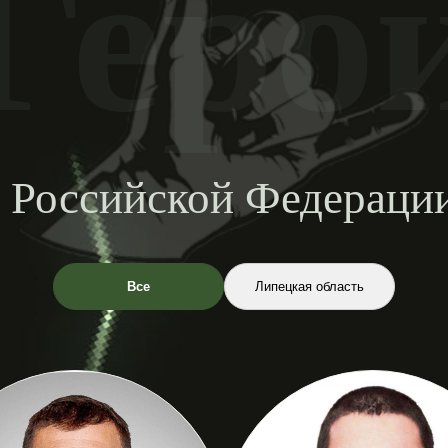
Геро
 Российской Федерац
Все
Липецкая область