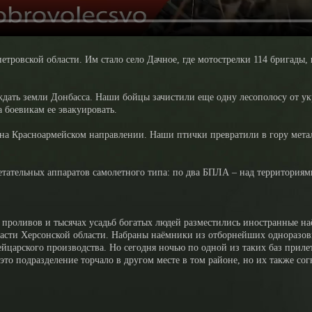
ровской области. Им стало село Дачное, где мотострелки 114 бригады, п
дать земли Донбасса. Наши бойцы зачистили еще одну лесополосу от ук
а боевикам ее эвакуировать.
 на Красноармейском направлении. Наши птички превратили в гору ме
тательных аппаратов самолетного типа: по два БПЛА – над территориям
 проливов и тысячах усадьб богатых людей разместились иностранные н
асти Херсонской области. Набраны наёмники из отборнейших одноразовы
ейцарского производства. Но сегодня ночью по одной из таких баз пр
о подразделение торчало в другом месте в том районе, но их также сог