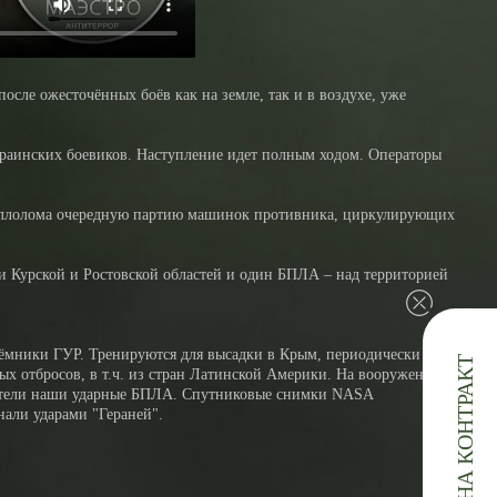
осле ожесточённых боёв как на земле, так и в воздухе, уже
раинских боевиков. Наступление идет полным ходом. Операторы
таллолома очередную партию машинок противника, циркулирующих
и Курской и Ростовской областей и один БПЛА – над территорией
аёмники ГУР. Тренируются для высадки в Крым, периодически ходят к
ЗАЯВКА НА КОНТРАКТ
х отбросов, в т.ч. из стран Латинской Америки. На вооружении у
илетели наши ударные БПЛА. Спутниковые снимки NASA
нали ударами "Гераней".