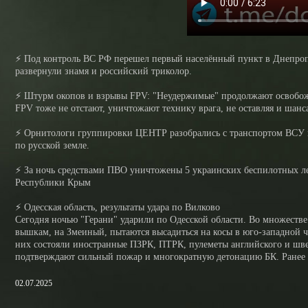
⚡️ Под контроль ВС РФ перешел первый населённый пункт в Днепропет
развернули знамя и российский триколор.
⚡️ Штурм окопов и взрывы FPV: "Неудержимые" продолжают освобож
FPV тоже не отстают, уничтожают технику врага, не оставляя и шанс
⚡️ Орнитологи группировки ЦЕНТР разобрались с транспортом ВСУ
по русской земле.
⚡️ За ночь средствами ПВО уничтожены 5 украинских беспилотных ле
Республики Крым
⚡️ Одесская область, результаты удара по Вилково
Сегодня ночью "Герани" ударили по Одесской области. Во множестве
вышкам, на Змеиный, пытаются высадиться на косы в юго-западной ч
них состояли иностранные ПЗРК, ПТРК, пулеметы английского и шв
подтверждают сильный пожар и многократную детонацию БК. Ранее эт
02.07.2025