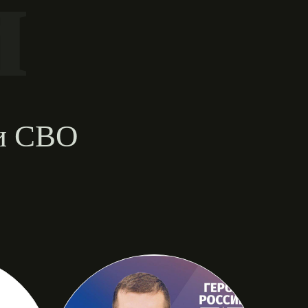
и
ии СВО