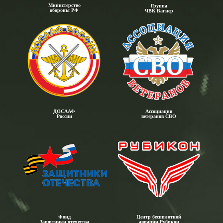
Министерство
Группа
обороны РФ
ЧВК Вагнер
ДОСААФ
Ассоциация
России
ветеранов СВО
Фонд
Центр беспилотной
Защитники отечества
авиации Рубикон