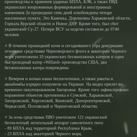
производства и хранения ударных БПЛА, БЭК, а также ПВД
украинских вооруженных формирований и иностранных
наемников.За прошедшие семь дней освобождены четыре
населенных пункта. Это Каменка, Дорошовка Харьковской области,
Горналь Курской области и Новое ДНР. Кроме того, был сбит
украинский Су-27. Потери ВСУ за неделю составили до 9740
человек.
⚡️ В течение прошедшей ночи и сегодняшнего утра дежурными
огневыми средствами Черноморского флота в акватории Черного
моря уничтожены 10 украинских безэкипажных катеров и один
быстроходный катер «Willard» производства США, два
безэкипажных катера повреждены.
⚡️ Вечером и ночью наши беспилотники, а также ракеты и
авиабомбы изрядно пошумели на Украине. На видео прилет во
временно оккупированном Запорожье. Кроме того зафиксировано
поражение объектов противника в Сумской, Харьковской,
Запорожской, Херсонской, Киевской, Днепропетровской,
Черкасской, Полтавской и Черниговской областях.
⚡️ За ночь средствами ПВО уничтожен 121 украинский
беспилотный летательный аппарат самолетного типа:
- 89 БПЛА над территорией Республики Крым,
- 23 БПЛА над акваторией Черного моря,