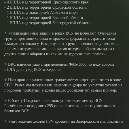
- 4 БПЛА над территорией Краснодарского края,
- 2 БПЛА над территорией Орловской области,
- 1 БПЛА над акваторией Азовского моря,
- 1 БПЛА над территорией Брянской области,
- 1 БПЛА над территорией Белгородской области.
⚡️ Утилизационные задачи в рядах ВСУ не исчезают. Очередная
группа противника была отправлена удерживать стратегически
важную лесополосу. Как результат, группа полностью уничтожена
нашими штурмовиками, а во время штурма побратимы врага с
других линий обороны никак им не удосужились помочь.
⚡️ ВКС нанесли удар с применением ФАБ-3000 по цеху сборки
БПЛА для нужд ВСУ в Херсоне.
⚡️ Наш дрон с приделанным гранатомётом ищет цель где-то в зоне
СВО. Ранее мы показывали нанесение удара по укрытию xoxлов из
подобной приблуды, в конце видео добавлен тот самый пример.
⚡️ В боях у Покровска 255 полк уничтожает пехоту ВСУ.
Расчёты волгоградского 255 полка выслеживают и уничтожают
боевиков ВСУ.
⚡️ Уничтожение хохлов FPV дронами на Запорожском направлении