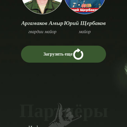
Аргамаков Амыр
Юрий Щербаков
гвардии майор
майор
Загрузить еще
Партнёры