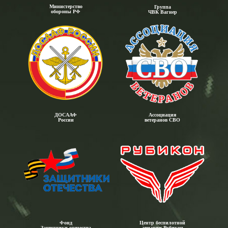
Министерство
Группа
обороны РФ
ЧВК Вагнер
ДОСААФ
Ассоциация
России
ветеранов СВО
Фонд
Центр беспилотной
Защитники отечества
авиации Рубикон