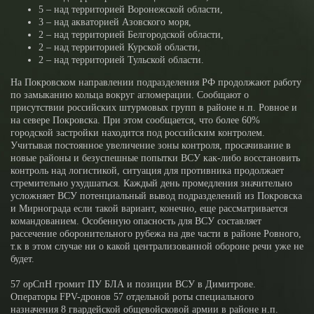
5 – над территорией Воронежской области,
3 – над акваторией Азовского моря,
2 – над территорией Белгородской области,
2 – над территорией Курской области,
2 – над территорией Тульской области.
На Покровском направлении подразделения РФ продолжают работу
по замыканию кольца вокруг агломерации. Сообщают о
присутствии российских штурмовых групп в районе н.п. Ровное и
на севере Покровска. При этом сообщается, что более 60%
городской застройки находится под российским контролем.
Учитывая постоянное увеличение зоны контроля, просачивание в
новые районы и безуспешные попытки ВСУ как-либо восстановить
контроль над логистикой, ситуация для противника продолжает
стремительно ухудшаться. Каждый день промедления значительно
усложняет ВСУ потенциальный вывод подразделений из Покровска
и Мирнограда если такой вариант, конечно, еще рассматривается
командованием. Особенную опасность для ВСУ составляет
рассечение оборонительного рубежа на две части в районе Ровного,
т.к в этом случае ни о какой централизованной обороне речи уже не
будет.
57 орСпН громит ПУ БЛА и позиции ВСУ в Димитрове.
Операторы FPV-дронов 57 отдельной роты специального
назначения 8 гвардейской общевойсковой армии в районе н.п.