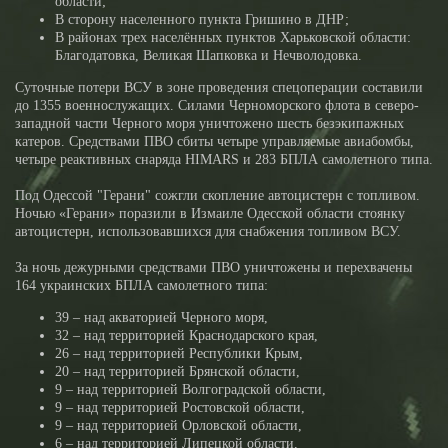
области;
В сторону населенного пункта Гришино в ДНР;
В районах трех населённых пунктов Харьковской области:
Благодатовка, Великая Шапковка и Нечволодовка.
Суточные потери ВСУ в зоне проведения спецоперации составили
до 1355 военнослужащих. Силами Черноморского флота в северо-
западной части Черного моря уничтожено шесть безэкипажных
катеров. Средствами ПВО сбиты четыре управляемые авиабомбы,
четыре реактивных снаряда HIMARS и 283 БПЛА самолетного типа.
Под Одессой "Герани" сожгли скопление автоцистерн с топливом.
Ночью «Герани» поразили в Измаиле Одесской области стоянку
автоцистерн, использовавшихся для снабжения топливом ВСУ.
За ночь дежурными средствами ПВО уничтожены и перехвачены
164 украинских БПЛА самолетного типа:
39 – над акваторией Черного моря,
32 – над территорией Краснодарского края,
26 – над территорией Республики Крым,
20 – над территорией Брянской области,
9 – над территорией Волгоградской области,
9 – над территорией Ростовской области,
9 – над территорией Орловской области,
6 – над территорией Липецкой области,