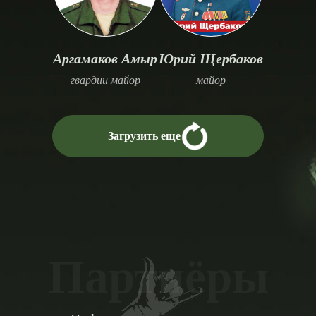
Аргамаков Амыр
Юрий Щербаков
гвардии майор
майор
Загрузить еще
Партнёры