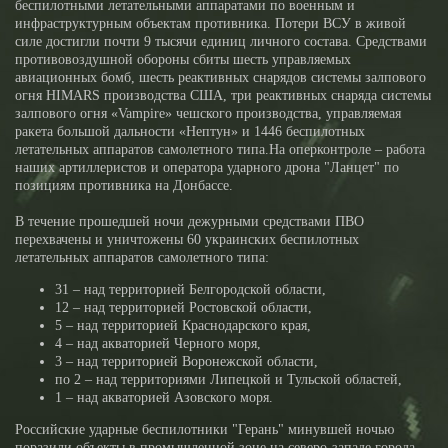
беспилотными летательными аппаратами по военным и
инфраструктурным объектам противника. Потери ВСУ в живой
силе достигли почти 9 тысячи единиц личного состава. Средствами
противовоздушной обороны сбиты шесть управляемых
авиационных бомб, шесть реактивных снарядов системы залпового
огня HIMARS производства США, три реактивных снаряда системы
залпового огня «Vampire» чешского производства, управляемая
ракета большой дальности «Нептун» и 1446 беспилотных
летательных аппаратов самолетного типа.На оперконтроле – работа
наших артиллеристов и оператора ударного дрона "Ланцет" по
позициям противника на Донбассе.
В течение прошедшей ночи дежурными средствами ПВО
перехвачены и уничтожены 60 украинских беспилотных
летательных аппаратов самолетного типа:
31 – над территорией Белгородской области,
12 – над территорией Ростовской области,
5 – над территорией Краснодарского края,
4 – над акваторией Черного моря,
3 – над территорией Воронежской области,
по 2 – над территориями Липецкой и Тульской областей,
1 – над акваторией Азовского моря.
Российские ударные беспилотники "Герань" минувшей ночью
поразили объекты в промышленной зоне на северо-западе города