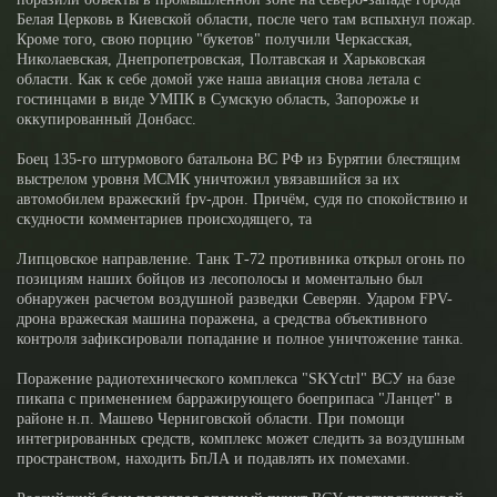
Белая Церковь в Киевской области, после чего там вспыхнул пожар.
Кроме того, свою порцию "букетов" получили Черкасская,
Николаевская, Днепропетровская, Полтавская и Харьковская
области. Как к себе домой уже наша авиация снова летала с
гостинцами в виде УМПК в Сумскую область, Запорожье и
оккупированный Донбасс.
Боец 135-го штурмового батальона ВС РФ из Бурятии блестящим
выстрелом уровня МСМК уничтожил увязавшийся за их
автомобилем вражеский fpv-дрон. Причём, судя по спокойствию и
скудности комментариев происходящего, та
Липцовское направление. Танк Т-72 противника открыл огонь по
позициям наших бойцов из лесополосы и моментально был
обнаружен расчетом воздушной разведки Северян. Ударом FPV-
дрона вражеская машина поражена, а средства объективного
контроля зафиксировали попадание и полное уничтожение танка.
Поражение радиотехнического комплекса "SKYctrl" ВСУ на базе
пикапа с применением барражирующего боеприпаса "Ланцет" в
районе н.п. Машево Черниговской области. При помощи
интегрированных средств, комплекс может следить за воздушным
пространством, находить БпЛА и подавлять их помехами.