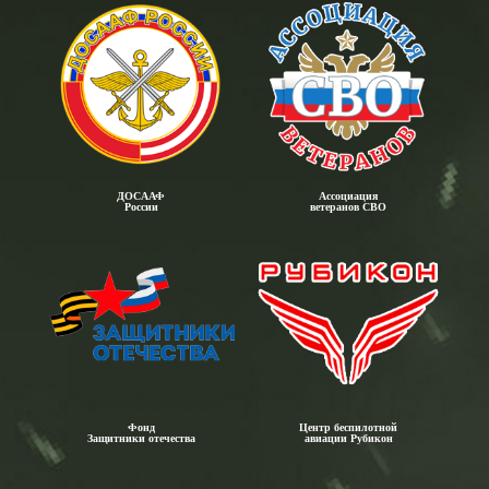
ДОСААФ
Ассоциация
России
ветеранов СВО
Фонд
Центр беспилотной
Защитники отечества
авиации Рубикон