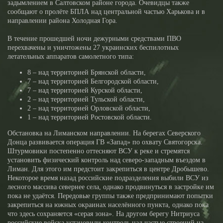
задымлением в Салтовском районе города. Очевидцы также
сообщают о пролёте БПЛА над центральной частью Харькова и в
направлении района Холодная Гора.
В течение прошедшей ночи дежурными средствами ПВО
перехвачены и уничтожены 27 украинских беспилотных
летательных аппаратов самолетного типа:
8 – над территорией Брянской области,
7 – над территорией Белгородской области,
7 – над территорией Курской области,
2 – над территорией Тульской области,
2 – над территорией Орловской области,
1 – над территорией Ростовской области.
Обстановка на Лиманском направлении. На берегах Северского
Донца развивается операция ГВ «Запад» по охвату Святогорска.
Штурмовики постепенно оттесняют ВСУ к реке и стремятся
установить физический контроль над северо-западным въездом в
Лиман. Для этого им предстоит закрепиться в центре Дробышево.
Некоторое время назад российские подразделения выбили ВСУ из
лесного массива севернее села, однако продвинуться в застройке им
пока не удаётся. Передовые группы также предпринимают попытки
закрепиться на южных окраинах населённого пункта, однако пока
что здесь сохраняется «серая зона». На другом берегу Нитриуса
российские войска установили контроль над частью строений на