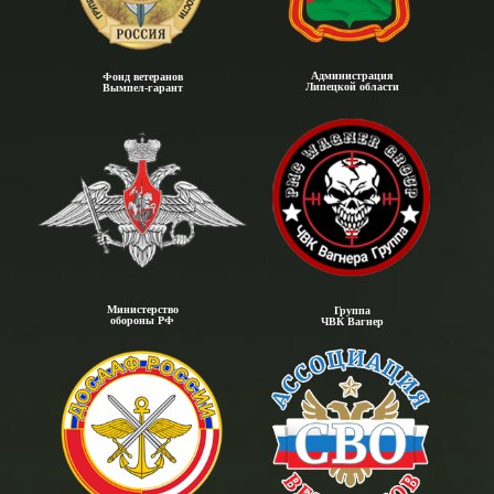
Администрация
Фонд ветеранов
Липецкой области
Вымпел-гарант
Министерство
Группа
обороны РФ
ЧВК Вагнер